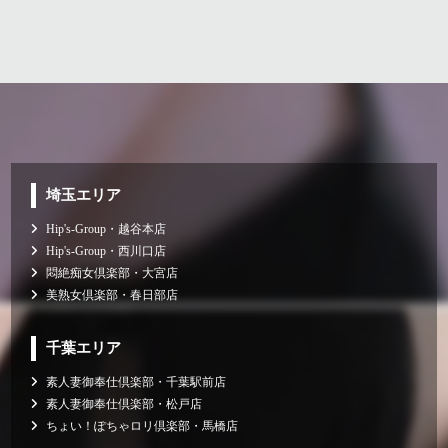
埼玉エリア
Hip's-Group・越谷本店
Hip's-Group・西川口店
悶絶痴女倶楽部・大宮店
美熟女倶楽部・春日部店
千葉エリア
素人妻御奉仕倶楽部・千葉駅前店
素人妻御奉仕倶楽部・松戸店
ちょい！ぽちゃロリ倶楽部・馬橋店