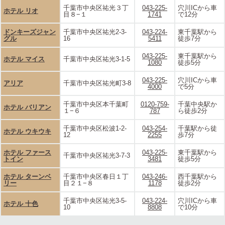
千葉市中央区祐光３丁
043-225-
穴川ICから車
ホテル リオ
目８−１
1741
で12分
ドンキーズジャン
千葉市中央区祐光2-3-
043-224-
東千葉駅から
グル
16
5411
徒歩7分
043-225-
東千葉駅から
ホテル マイス
千葉市中央区祐光3-1-5
1080
徒歩5分
043-225-
穴川ICから車
アリア
千葉市中央区祐光町3-8
4000
で5分
千葉市中央区本千葉町
0120-759-
千葉中央駅か
ホテル バリアン
１−６
787
ら徒歩2分
千葉市中央区松波1-2-
043-254-
千葉駅から徒
ホテル ウキウキ
12
2255
歩7分
ホテル ファース
043-225-
東千葉駅から
千葉市中央区祐光3-7-3
トイン
3481
徒歩5分
ホテル ターンベ
千葉市中央区春日１丁
043-246-
西千葉駅から
リー
目２１−８
1178
徒歩2分
千葉市中央区祐光3-5-
043-224-
穴川ICから車
ホテル 十色
10
8808
で10分